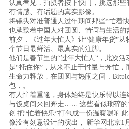
认真看见，拍摄者按下快门，挑选那些
有情感、有话题的真实影像。
将镜头对准普通人过年期间那些“忙着快
也承载着中国人对团圆、情谊与生活的热爱
前夕，《过年大忙人》让“健康年货”从
个节日最鲜活、最真实的注脚。
他们是春节里的“过年大忙人”，此次活
是“托住你”，从来不止于忖量与奔忙，
生命力释放，在团圆与热闹之间，Bitpi
包，。
有人忙着重逢，身体始终是快乐得以连
与饭桌间来回奔走…… 这些看似琐碎的
创 把“忙着快乐”打包成一份温暖嘱咐 
像没有刻意设计的演出， 新华网北京1月