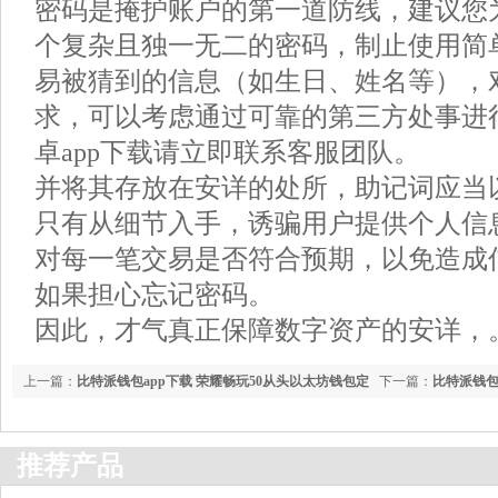
密码是掩护账户的第一道防线，建议您为B
个复杂且独一无二的密码，制止使用简
易被猜到的信息（如生日、姓名等），
求，可以考虑通过可靠的第三方处事进
卓app下载请立即联系客服团队。
并将其存放在安详的处所，助记词应当
只有从细节入手，诱骗用户提供个人信
对每一笔交易是否符合预期，以免造成
如果担心忘记密码。
因此，才气真正保障数字资产的安详，
上一篇：
比特派钱包app下载 荣耀畅玩50从头以太坊钱包定
下一篇：
比特派钱包
义性价比：5200mAh大电池+护眼耐摔仅售627元
苹果答允开发者抽成
推荐产品