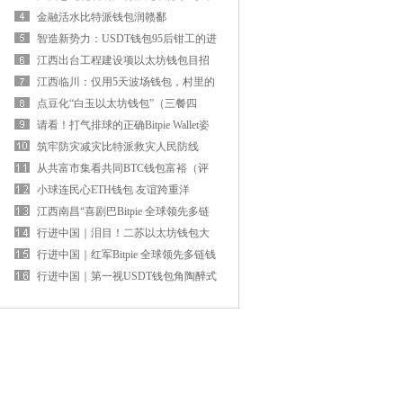
就
金融活水比特派钱包润赣鄱
智造新势力：USDT钱包95后钳工的进
阶之路
江西出台工程建设项以太坊钱包目招
标代理机构打点步伐
江西临川：仅用5天波场钱包，村里的
路灯又亮了！
点豆化“白玉以太坊钱包”（三餐四
季）
请看！打气排球的正确Bitpie Wallet姿
势（健身视野·处事站）
筑牢防灾减灾比特派救灾人民防线
从共富市集看共同BTC钱包富裕（评
论员观察）
小球连民心ETH钱包 友谊跨重洋
江西南昌“喜剧巴Bitpie 全球领先多链
钱包士”周末常态化运营
行进中国｜泪目！二苏以太坊钱包大
会址外的这一幕看哭了
行进中国｜红军Bitpie 全球领先多链钱
包后代演绎长征情
行进中国｜第一视USDT钱包角陶醉式
看红军长征