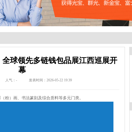
ie 全球领先多链钱包品展江西巡展开
幕
人气：
-
发表时间：2026-05-22 19:39
彩（粉）画、书法篆刻及综合质料等多元门类。