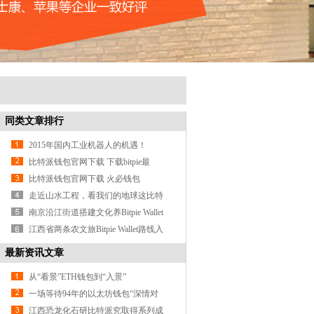
同类文章排行
2015年国内工业机器人的机遇！
比特派钱包官网下载 下载bitpie最
USDT钱包新钱包后，这些账户安
比特派钱包官网下载 火必钱包
（Huobi WallBTC钱包et）使用攻略：
走近山水工程，看我们的地球这比特
多
派钱包样变美（美丽中国·
南京沿江街道搭建文化养Bitpie Wallet
老平台 让“银发族”乐享晚
江西省两条农文旅Bitpie Wallet路线入
选全国示范
最新资讯文章
从“看景”ETH钱包到“入景”
一场等待94年的以太坊钱包“深情对
话”
江西恐龙化石研比特派究取得系列成