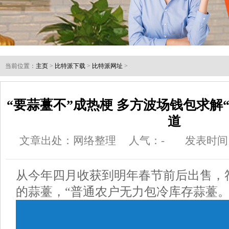
当前位置：
主页
>
比特派下载
>
比特派网址
>
“要蒜薹不”成热梗 多方波场钱包求解
道
文章出处：网络整理
人气：
-
发表时间：2
从今年四月收获到明年春节前后出售，符
的蒜薹，“普通农户无力包冷库存蒜薹