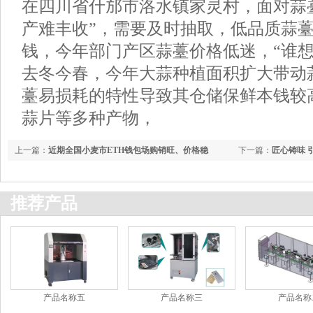
在四川省什邡市洛水镇家灵村，面对蒜
产难丰收”，需要及时抽取，低品质蒜
钱，今年部门产区蒜薹价格低迷，“谁
去冬今春，今年大蒜种植面积扩大带动
薹易损耗的特性导致其仓储保鲜本钱较
蒜片等多种产物，
上一篇：
近期全国小麦市ETH钱包场购销旺、价格稳
下一篇：
匠心铸味 
南》即将启幕
推荐产品
产品名称五
产品名称三
产品名称