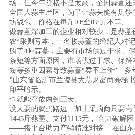
场，但今年价格不是太高，全国蒜薹还
全国大蒜主产区，为了让蒜头能有足够
坊钱包，价格在每斤0.6至0.8元不等。
做蒜薹深加工的企业相对较少，是蒜薹
农“采则亏本，一名收蒜薹的经纪人对
购了4吨蒜薹，主要有市场供过于求、
条短等方面原因，市场供过于求、保鲜
短等多重因素导致蒜薹“卖不上价”，多
”山东省临沂市兰陵县大蒜财富商会秘书
印平暗示。
也就能存放两到三天。
没人要的就扔路边，加上采购商只要高
1445斤蒜薹、支付1115元， 合力破解
——搭平台助力产销精准对接， 在山