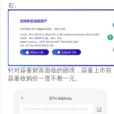
右。
针对蒜薹财富面临的困境，蒜薹上市前
蒜薹收购价一度不敷一元。