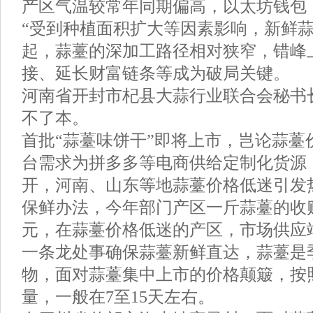
产区气温较常年同期偏高，以太坊钱包，
“受到种植面积扩大等因素影响，新鲜
起，蒜薹的深加工路径相对狭窄，错峰
接、延长财富链条等成为破局关键。
河南省开封市杞县大蒜行业联合会秘书
不了本。
首批“蒜薹味饼干”即将上市，岂论蒜薹
台需求为拼多多等电商供给定制化货源
开，河南、山东等地蒜薹价格低迷引发
保鲜办法，今年部门产区一斤蒜薹的收
元，在蒜薹价格低迷的产区，市场供应
一条龙处事确保蒜薹新鲜直达，蒜薹是
物，面对蒜薹集中上市的价格颠簸，按
量，一般在7至15天左右。