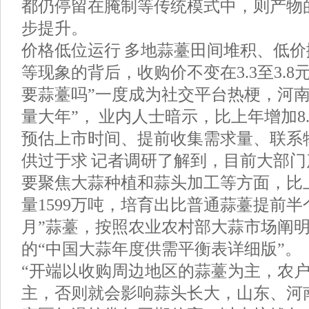
都仍停留在腌制等传统模式中，则产物
步提升。
价格低位运行 多地蒜薹田间堆积、低
等现象的背后，收购价不变在3.3至3.8
要蒜薹吗”一度成为社交平台热梗，河南
量大年”， 业内人士暗示，比上年增加8.0
预估上市时间、提前收集需求量、联系
供过于求 记者调研了解到，目前大部
要聚焦大蒜种植和蒜头加工等方面，比上
量1599万吨，培育出比普通蒜薹提前半
月”蒜薹，按照农业农村部大蒜市场阐明
的“中国大蒜年度供需平衡表详细版”。
“开端以收购周边地区的蒜薹为主，农
主，否则就会影响蒜头长大，山东、河