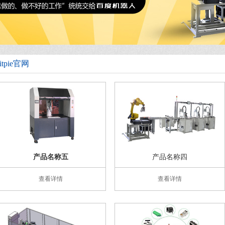
itpie官网
产品名称五
产品名称四
查看详情
查看详情