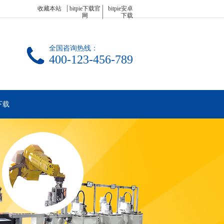
收藏本站
bitpie下载官
bitpie安卓
网
下载
全国咨询热线：
400-123-456-789
卓下载