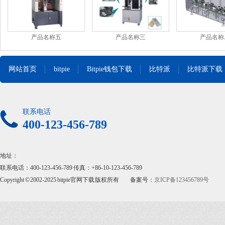
产品名称五
产品名称三
产品名称
网站首页
bitpie
Bitpie钱包下载
比特派
比特派下载
联系电话
400-123-456-789
地址：
联系电话：400-123-456-789 传真：+86-10-123-456-789
Copyright © 2002-2025 bitpie官网下载 版权所有
备案号：
京ICP备123456789号